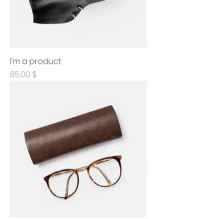
I'm a product
Prix
85,00 $